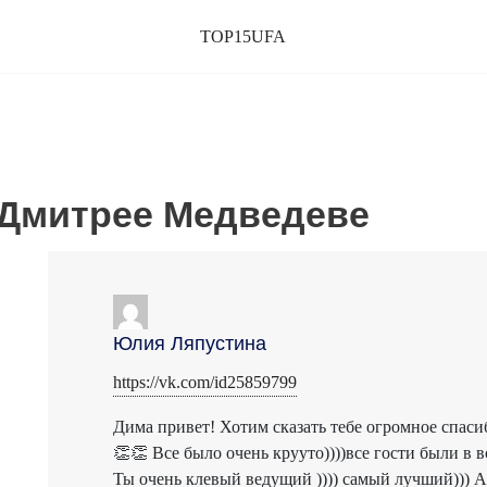
TOP15UFA
Дмитрее Медведеве
Юлия Ляпустина
https://vk.com/id25859799
Дима привет! Хотим сказать тебе огромное сп
👏👏 Все было очень крууто))))все гости были в в
Ты очень клевый ведущий )))) самый лучший))) А