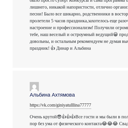
было просто супер! Конкурсы и сама программа
лишнего, никакой напористости, отлично органи
песни! Было все шикарно, родственники в востор
пролетели 5 часов праздника,захотелось еще разо
настроение и профессионализм! Получили огромн
тебе, наш веселый и остроумный ведущий😀 прод
довольны, и остальным рекомендуем не думая выб
праздник! 👍 Динар и Альбина
Альбина Ахтямова
https://vk.com/giniyatulllina77777
Очень крутой😎👍👍👍Все гости и мы были в полн
пор без ума от физического контакта😂😂😂 Свад