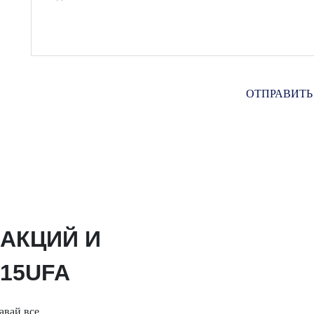
 АКЦИЙ И
15UFA
авай все