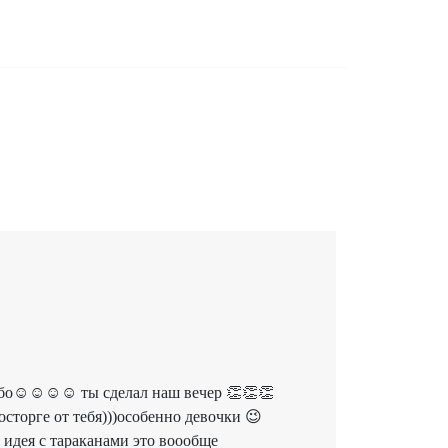
асибо☺☺☺☺ ты сделал наш вечер 👏👏👏
осторге от тебя)))особенно девочки 😉
 идея с тараканами это воообще